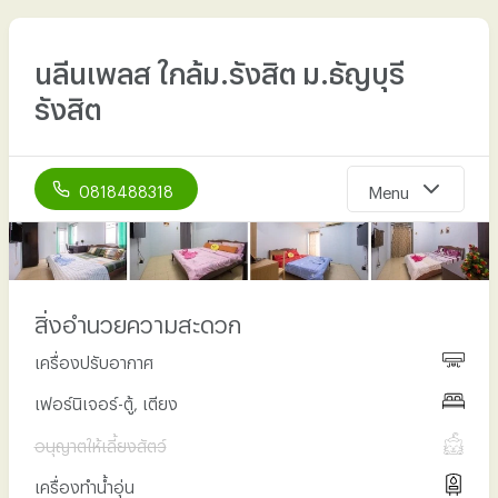
นลีนเพลส ใกล้ม.รังสิต ม.ธัญบุรี
รังสิต
0818488318
Menu
หน้าแรก
เกี่ยวกับเรา
สิ่งอำนวยความสะดวก
ห้องพัก
เครื่องปรับอากาศ
สิ่งอำนวยความสะดวก
เฟอร์นิเจอร์-ตู้, เตียง
รูปภาพ
อนุญาตให้เลี้ยงสัตว์
ที่ตั้งที่พัก
เครื่องทำน้ำอุ่น