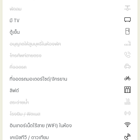
ติดต่อเรา
พัดลม
มี TV
ตู้เย็น
อนุญาตให้สูบบุหรี่ในห้องพัก
โทรศัพท์สายตรง
ที่จอดรถ
ที่จอดรถมอเตอร์ไซด์/จักรยาน
ลิฟต์
สระว่ายน้ำ
โรงยิม / ฟิตเนส
อินเทอร์เน็ตไร้สาย (WIFI) ในห้อง
เคเบิลทีวี / ดาวเทียม